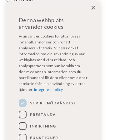
013-50500
×
För bodelsservice/reparation bodel:
Denna webbplats
bodelsverkstad@fritidsfordonost.se
använder cookies
För motorservice/reparation:
Vi använder cookies för att anpassa
motorverkstad@kpmf.nu
innehåll, annonser och för att
analysera vår trafik. Vi delar också
information om din användning av vår
För garantiärenden:
webbplats med våra reklam- och
bodelsverkstad@fritidsfordonost.se
analyspartners som kan kombinera
den med annan information som du
har tillhandahållit dem eller som de har
Våra certifikat
samlat in från din användning av deras
tjänster.
Integritetspolicy
STRIKT NÖDVÄNDIGT
PRESTANDA
INRIKTNING
FUNKTIONER