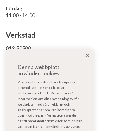
Lördag
11:00 - 14:00
Verkstad
013-50500
×
För bodelsservice/reparation bodel:
Denna webbplats
bodelsverkstad@fritidsfordonost.se
använder cookies
För motorservice/reparation:
Vi använder cookies för att anpassa
motorverkstad@kpmf.nu
innehåll, annonser och för att
analysera vår trafik. Vi delar också
information om din användning av vår
För garantiärenden:
webbplats med våra reklam- och
bodelsverkstad@fritidsfordonost.se
analyspartners som kan kombinera
den med annan information som du
har tillhandahållit dem eller som de har
Våra certifikat
samlat in från din användning av deras