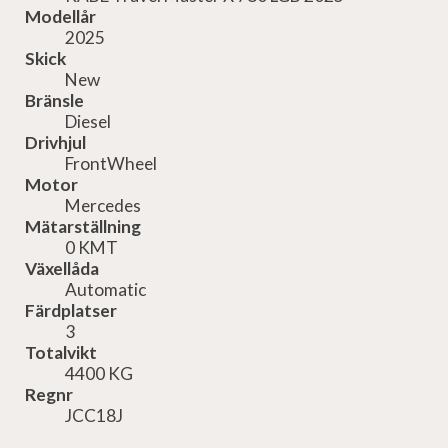
Modellår
2025
Skick
New
Bränsle
Diesel
Drivhjul
FrontWheel
Motor
Mercedes
Mätarställning
0 KMT
Växellåda
Automatic
Färdplatser
3
Totalvikt
4400 KG
Regnr
JCC18J