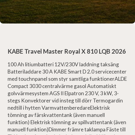
KABE Travel Master Royal X 810 LQB 2026
100 Ah litiumbatteri 12V/230V laddning taksäng
Batteriladdare 30 A KABE Smart D 2.0 servicecenter
med touchnpanel som styr samtliga funktionerALDE
Compact 3030 centralvärme gasol Automatiskt
golvvärmesystem AGS II Elpatron 230 V, 3 kW, 3­
stegs Konvektorer vid insteg till dörr Termogardin
nedtill i hytten VarmvattenberedareElektrisk
tömning av färskvattentank (även manuell
funktion) Elektrisk tömning av spillvattentank (även
manuell funktion)Dimmer främre taklampa Fäste till