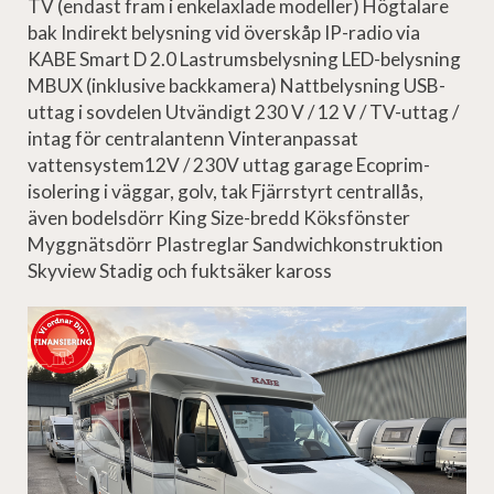
TV (endast fram i enkelaxlade modeller) Högtalare
bak Indirekt belysning vid överskåp IP-radio via
KABE Smart D 2.0 Lastrumsbelysning LED-belysning
MBUX (inklusive backkamera) Nattbelysning USB-
uttag i sovdelen Utvändigt 230 V / 12 V / TV-uttag /
intag för centralantenn Vinteranpassat
vattensystem12V / 230V uttag garage Ecoprim-
isolering i väggar, golv, tak Fjärrstyrt centrallås,
även bodelsdörr King Size-bredd Köksfönster
Myggnätsdörr Plastreglar Sandwichkonstruktion
Skyview Stadig och fuktsäker kaross