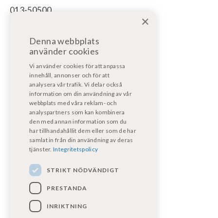
013-50500
×
För bodelsservice/reparation bodel:
Denna webbplats
bodelsverkstad@fritidsfordonost.se
använder cookies
För motorservice/reparation:
Vi använder cookies för att anpassa
motorverkstad@kpmf.nu
innehåll, annonser och för att
analysera vår trafik. Vi delar också
information om din användning av vår
För garantiärenden:
webbplats med våra reklam- och
bodelsverkstad@fritidsfordonost.se
analyspartners som kan kombinera
den med annan information som du
har tillhandahållit dem eller som de har
Våra certifikat
samlat in från din användning av deras
tjänster.
Integritetspolicy
STRIKT NÖDVÄNDIGT
PRESTANDA
INRIKTNING