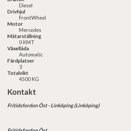
Diesel
Drivhjul
FrontWheel
Motor
Mercedes
Mätarställning
0 KMT
Växellåda
Automatic
Färdplatser
3
Totalvikt
4500 KG
Kontakt
Fritidsfordon Öst - Linköping (Linköping)
Fritidsfordon Öst