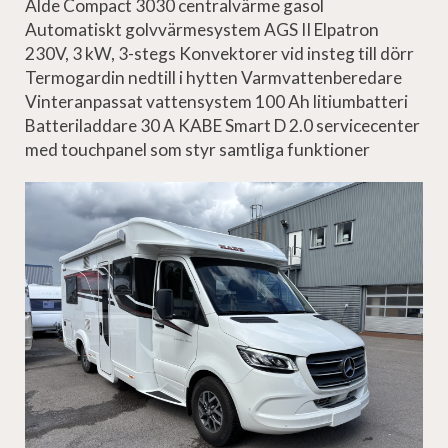
Alde Compact 3030 centralvärme gasol
Automatiskt golvvärmesystem AGS II Elpatron
230V, 3 kW, 3-stegs Konvektorer vid insteg till dörr
Termogardin nedtill i hytten Varmvattenberedare
Vinteranpassat vattensystem 100 Ah litiumbatteri
Batteriladdare 30 A KABE Smart D 2.0 servicecenter
med touchpanel som styr samtliga funktioner