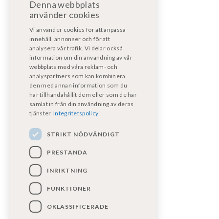
Denna webbplats
bodelsverkstad@fritidsfordonost.se
använder cookies
För motorservice/reparation:
Vi använder cookies för att anpassa
motorverkstad@kpmf.nu
innehåll, annonser och för att
analysera vår trafik. Vi delar också
information om din användning av vår
För garantiärenden:
webbplats med våra reklam- och
bodelsverkstad@fritidsfordonost.se
analyspartners som kan kombinera
den med annan information som du
har tillhandahållit dem eller som de har
Våra certifikat
samlat in från din användning av deras
tjänster.
Integritetspolicy
STRIKT NÖDVÄNDIGT
PRESTANDA
INRIKTNING
FUNKTIONER
Följ oss på sociala medier!
OKLASSIFICERADE