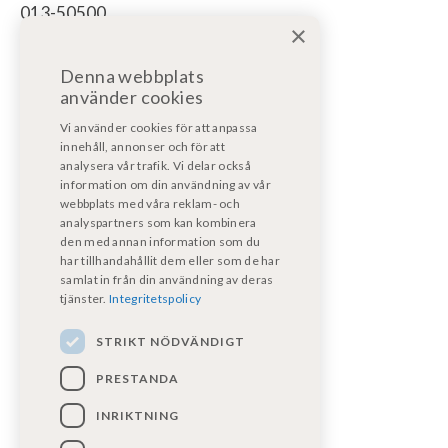
013-50500
×
För bodelsservice/reparation bodel:
Denna webbplats
bodelsverkstad@fritidsfordonost.se
använder cookies
För motorservice/reparation:
Vi använder cookies för att anpassa
motorverkstad@kpmf.nu
innehåll, annonser och för att
analysera vår trafik. Vi delar också
information om din användning av vår
För garantiärenden:
webbplats med våra reklam- och
bodelsverkstad@fritidsfordonost.se
analyspartners som kan kombinera
den med annan information som du
har tillhandahållit dem eller som de har
Våra certifikat
samlat in från din användning av deras
tjänster.
Integritetspolicy
STRIKT NÖDVÄNDIGT
PRESTANDA
INRIKTNING