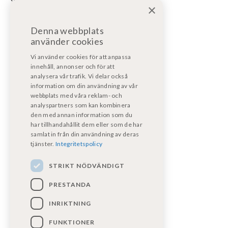
×
För bodelsservice/reparation bodel:
Denna webbplats
bodelsverkstad@fritidsfordonost.se
använder cookies
För motorservice/reparation:
Vi använder cookies för att anpassa
motorverkstad@kpmf.nu
innehåll, annonser och för att
analysera vår trafik. Vi delar också
information om din användning av vår
För garantiärenden:
webbplats med våra reklam- och
bodelsverkstad@fritidsfordonost.se
analyspartners som kan kombinera
den med annan information som du
har tillhandahållit dem eller som de har
Våra certifikat
samlat in från din användning av deras
tjänster.
Integritetspolicy
STRIKT NÖDVÄNDIGT
PRESTANDA
INRIKTNING
FUNKTIONER