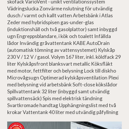
skofack VarioVent - unikt ventilationssystem
Vädringslucka Zonvärme nslutning för utvändig
dusch / varmt och kallt vatten Arbetsbänk i Atlas
Zeder med hybridspisen gas-under-glas
(induktionshäll och två gasolplattor) samt inbyggd
ugn Engreppsblandare, i kök och toalett Infällda
lådor Invändig gråvattentank KABE AutoDrain
(automatisk tömning av vattensystemet) Kylskåp
230 V / 12 V / gasol. Volym 167 liter, inkl. köldfack 29
liter Kylskåpsfront blanksvart metallic Köksfläkt
med motor, fettfilter och belysning Lock till diskho
Microvågsugn Optimerad kylskåpsventilation Plexi
med belysning vid arbetsbänk Soft-close kökslådor
Spillvattentank 32 liter (inbyggd samt utvändig
spillvattensäck) Spis med elektrisk tändning
Svartkromade handtag Upphängningslist med två
krokar Vattentank 40 liter med utvändig påfyllning