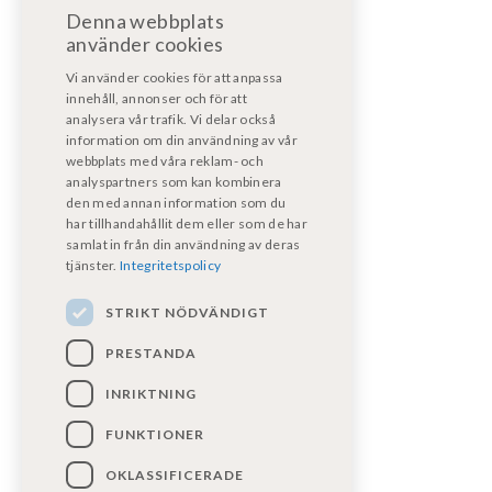
Denna webbplats
bodelsverkstad@fritidsfordonost.se
använder cookies
För motorservice/reparation:
Vi använder cookies för att anpassa
motorverkstad@kpmf.nu
innehåll, annonser och för att
analysera vår trafik. Vi delar också
information om din användning av vår
För garantiärenden:
webbplats med våra reklam- och
bodelsverkstad@fritidsfordonost.se
analyspartners som kan kombinera
den med annan information som du
har tillhandahållit dem eller som de har
Våra certifikat
samlat in från din användning av deras
tjänster.
Integritetspolicy
STRIKT NÖDVÄNDIGT
PRESTANDA
INRIKTNING
FUNKTIONER
Följ oss på sociala medier!
OKLASSIFICERADE